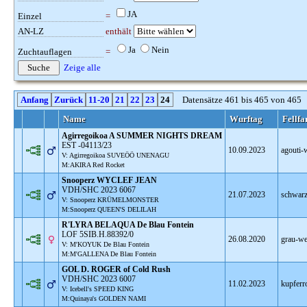
JA
Einzel
=
AN-LZ
enthält
Ja
Nein
Zuchtauflagen
=
Zeige alle
Anfang
Zurück
11-20
21
22
23
24
Datensätze 461 bis 465 von 465
Name
Wurftag
Fellfa
Agirregoikoa A SUMMER NIGHTS DREAM
EST -04113/23
10.09.2023
agouti-
V: Agirregoikoa SUVEÖÖ UNENAGU
M:AKIRA Red Rocket
Snooperz WYCLEF JEAN
VDH/SHC 2023 6067
21.07.2023
schwar
V: Snooperz KRÜMELMONSTER
M:Snooperz QUEEN'S DELILAH
R'LYRA BELAQUA De Blau Fontein
LOF 5SIB.H.88392/0
26.08.2020
grau-we
V: M'KOYUK De Blau Fontein
M:M'GALLENA De Blau Fontein
GOL D. ROGER of Cold Rush
VDH/SHC 2023 6007
11.02.2023
kupferr
V: Icebell's SPEED KING
M:Quinaya's GOLDEN NAMI