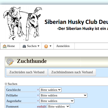
Home
Suchen
Anmelden
Zuchthunde
Zuchtrüden nach Verband
Zuchthündinnen nach Verband
Suchen
Geschlecht
=
Fellfarbe
=
Augenfarbe
=
Formwert
enthält