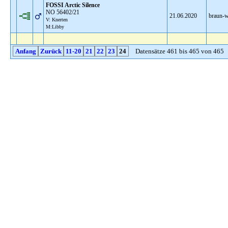
FOSSI Arctic Silence
NO 56402/21
21.06.2020
braun-w
V: Knerten
M:Libby
Anfang
Zurück
11-20
21
22
23
24
Datensätze 461 bis 465 von 465