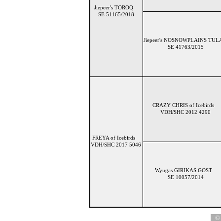
Jiepeer's TOROQ
SE 51165/2018
Jiepeer's NOSNOWPLAINS T
SE 41763/2015
CRAZY CHRIS of Icebirds
VDH/SHC 2012 4290
FREYA of Icebirds
VDH/SHC 2017 5046
Wyugas GIRIKAS GOST
SE 10057/2014
© 